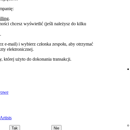
ampanię:
illing
.
ności chcesz wyświetlić (jeśli należysz do kilku
.
z e‑mail) i wybierz członka zespołu, aby otrzymać
ty elektronicznej.
 której użyto do dokonania transakcji.
ayowe
Artists
Tak
Nie