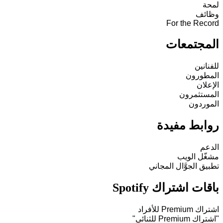
لمحة
وظائف
For the Record
المجتمعات
للفنانين
المطورون
الإعلان
المستثمرون
الموردون
روابط مفيدة
الدعم
مشغّل الويب
تطبيق الجوَّال المجاني
باقات اشتراك Spotify
اشتراك Premium للأفراد
"اشتراك Premium للثنائي"