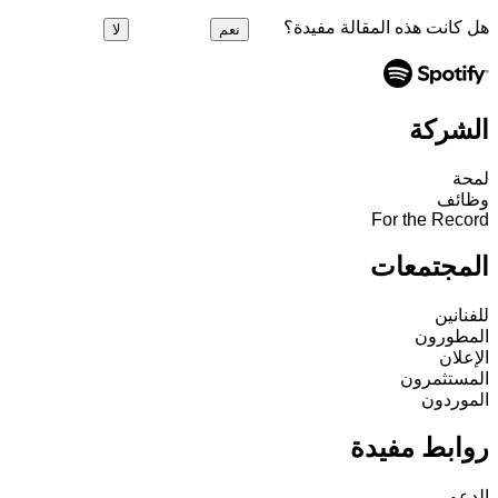
هل كانت هذه المقالة مفيدة؟
نعم
لا
الشركة
لمحة
وظائف
For the Record
المجتمعات
للفنانين
المطورون
الإعلان
المستثمرون
الموردون
روابط مفيدة
الدعم