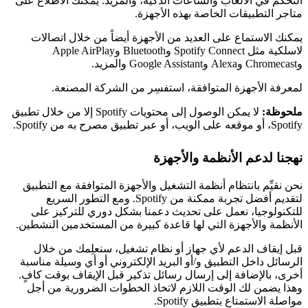
التحكم في الألعاب والساعات الذكية، والمزيد. يمكنك الاطِّلاع على
متاجر التطبيقات الخاصة بهذه الأجهزة.
يمكنك الاستماع على العديد من الأجهزة أيضاً من خلال اتصالات
لاسلكية مثل Spotify Connect وBluetooth وApple AirPlay
وChromecast وAlexa وGoogle Assistant والمزيد.
لمعرفة الأجهزة المتوافقة، استفسِر من الشركة المصنعة.
ملحوظة:
لا يمكن الوصول إلى محتويات Spotify إلا من خلال تطبيق
Spotify، أو موقعه على الويب، أو عبر تطبيق مصرح به من Spotify.
نهجنا لدعم الأنظمة والأجهزة
نحن نقيِّم بانتظام أنظمة التشغيل والأجهزة المتوافقة مع التطبيق
لتقديم أفضل تجربة ممكنة من Spotify. ومع التطور السريع
للتكنولوجيا، نعمل على تحديث دعمنا بشكل دوري للتركيز على
الأنظمة والأجهزة التي لها قاعدة كبيرة من المستخدمين النشطين.
قبل إيقاف الدعم لأي جهاز أو نظام تشغيل، سنعلِمك من خلال
الرسائل داخل التطبيق و/أو البريد الإلكتروني أو أي وسيلة مناسبة
أخرى، بالإضافة إلى إرسال رسائل تذكير قبل الإيقاف بوقت كافٍ.
وهذا يضمن لك الوقت اللازم لاتخاذ الخطوات الضرورية من أجل
مواصلة الاستمتاع بتطبيق Spotify.