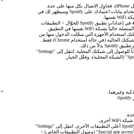
حدة.
حاوِل تسجيل الدخول إلى الجهاز باستخدام بيانات اعتمادك على Spotify وسيظهر لك في
في إعدادات تطبيق Spotify للجوَّال > التطبيقات
بشبكة WiFi نفسها في التطبيق.
نك استخدام الأجهزة التي سجَّلت الدخول منها من
قبل أو أجهزة Google Cast المتصلة بشبكتك الحالية (في حالة استخدام Chrome) فقط.
لاً من ذلك.
تأكَّد من أنك تمنح Spotify إذناً للوصول إلى شبكتك المحلية. انتقِل إلى "Settings"
كية وغيرهما.
.
اسمح بعرض تطبيق Spotify أعلى التطبيقات الأخرى. انتقِل إلى "Settings"
(الإعدادات) > "Apps" (التطبيقات) >"Special app access" (وصول التطبيقات الخاص) >