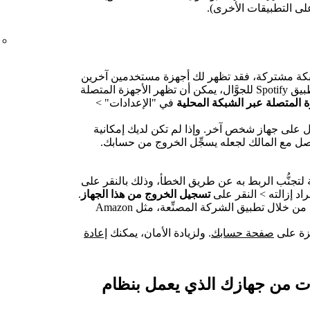
استخدام Spotify على شبكة مشتركة، فقد تظهر لك أجهزة مستخدمين آخرين
كانوا متصلين بالشبكة نفسها. على تطبيق Spotify للجوَّال، يمكن أن تظهر الأجهزة المتصلة
 المتصلة عبر الشبكة المحلية
في "الإعدادات" >
 على جهاز شخص آخر. وإذا لم تكن لديك إمكانية
اصل مع المالك لجعله يسجِّل الخروج من حسابك.
ة لتجنُّب الربط به عن طريق الخطأ، وذلك بالنقر على
راد إزالته > النقر على
تسجيل الخروج من هذا الجهاز
.
إلغاء ربط حسابك على Spotify من خلال تطبيق الشركة المصنِّعة، مثل Amazon
زة على
صفحة حسابك
. ولزيادة الأمان، يمكنك
إعادة
وت من جهازك الذي يعمل بنظام