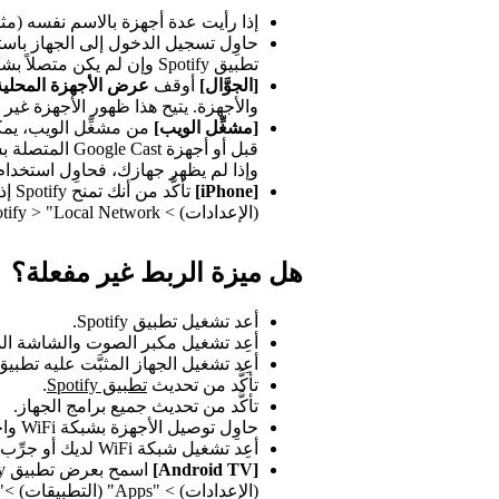
إذا رأيت عدة أجهزة بالاسم نفسه (مثل iPhone)، فحاوِل الاتصال بكل منها على 
تطبيق Spotify وإن لم يكن متصلاً بشبكة WiFi نفسها.
[الجوَّال]
أوقف
عرض الأجهزة المحلية
والأجهزة. يتيح هذا ظهور الأجهزة غير المتصلة حالياً 
[مشغِّل الويب]
من مشغِّل الويب، يمك
وإذا لم يظهر جهازك، فحاوِل استخدام تطبيق Spotify بد
[iPhone]
(الإعدادات) > Spotify > "Local Network" (الشبكة المحلية)، وفعِّل الخيار.
هل ميزة الربط غير مفعلة؟
أعد تشغيل تطبيق Spotify.
أعِد تشغيل مكبر الصوت والشاشة الذ
أعِد تشغيل الجهاز المثبَّت عليه تطبيق Spotify
تأكَّد من تحديث
تطبيق Spotify
.
تأكَّد من تحديث جميع برامج الجهاز.
حاوِل توصيل الأجهزة بشبكة WiFi واحدة.
أعِد تشغيل شبكة WiFi لديك أو جرِّب شبكة WiFi أخرى.
[Android TV]