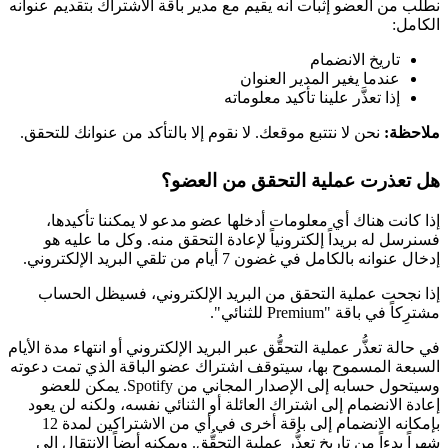
نطلب من العضو إثبات أنه يقيم مع مدير باقة الاشتراك بتقديم عنوانه
الكامل:
تاريخ الانضمام
عندما يغير المدير العنوان
إذا تعذَّر علينا تأكيد معلوماته
ملاحظة:
نحن لا نتتبع موقعك. لا نقوم إلا بالتأكد من عنوانك للتحقق.
هل تعذرت عملية التحقق من العضو؟
إذا كانت هناك أي معلومات أدخلها عضو مدعو لا يمكننا تأكيدها،
فسنرسل له بريداً إلكترونياً لإعادة التحقق منه. وكل ما عليه هو
إدخال عنوانه بالكامل في غضون 7 أيام من تلقي البريد الإلكتروني.
إذا نجحت عملية التحقق من البريد الإلكتروني، فسيظل الحساب
مشترِكاً في باقة "Premium للثنائي".
في حالة تعذُّر عملية التحقُّق عبر البريد الإلكتروني أو انتهاء مدة الأيام
السبعة المسموح بها، سيتوقف اشتراك عضو الباقة الذي تمت دعوته
وسيتحول حسابه إلى الإصدار المجاني من Spotify. يمكن للعضو
إعادة الانضمام إلى اشتراك العائلة أو الثنائي نفسه، ولكنه لن يعود
بإمكانه الانضمام إلى باقة أخرى في أي من الاشتراكين لمدة 12
شهراً بدءاً من تاريخ تعذُّر عملية التحقُّق. ويمكنه أيضاً الانتقال إلى