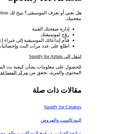
معجبيك.
إدارة صفحتك الفنية
روّج لموسيقتك
قدِّم إبداعاتك الموسيقية إلى خبراء إعد
اطلع على عدد مرات البث وإحصائيات
انتقل إلى Spotify for Artists
المحتوى والمزيد، تحقق من
مركز المساعدة الخاص بـ s
مقالات ذات صلة
Spotify for Creators
البودكاست والعروض
متابعة الفنانين وبرامج البودكاست والعرو