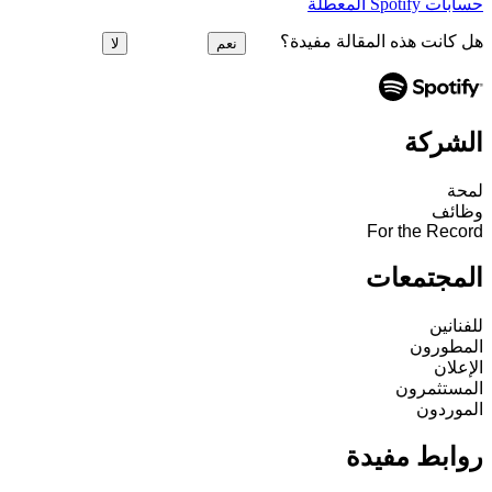
حسابات Spotify المعطَّلة
هل كانت هذه المقالة مفيدة؟
نعم
لا
الشركة
لمحة
وظائف
For the Record
المجتمعات
للفنانين
المطورون
الإعلان
المستثمرون
الموردون
روابط مفيدة