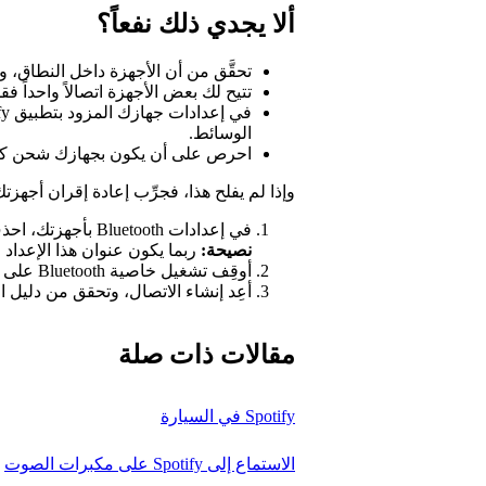
ألا يجدي ذلك نفعاً؟
تحقَّق من أن الأجهزة داخل النطاق، والمساف
تتيح لك بعض الأجهزة اتصالاً واحداً
الوسائط.
احرص على أن يكون بجهازك شحن كا
وإذا لم يفلح هذا، فجرِّب إعادة إقران أجهزتك
في إعدادات Bluetooth بأجهزتك، احذف معلومات الجهاز الآخر.
نصيحة:
ربما يكون عنوان هذا الإعداد
"t
أوقِف تشغيل خاصية Bluetooth على الجهازين كليهما ثم أعد تشغيلها.
أعِد إنشاء الاتصال، وتحقق من دليل 
مقالات ذات صلة
Spotify في السيارة
الاستماع إلى Spotify على مكبرات الصوت