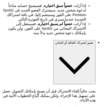
إذا أزلت
عضواً سبق اختياره
، فسيصبح حسابه متاحاً
لدعوة شخص جديد. سيشترك العضو الجديد في Spotify
Premium على الفور وسينضم إليك في باقة اشتراكك
الجديدة عندما تسري في تاريخ الفوترة التالي.
إذا أزلت
عضواً لم يسبق اختياره
، فسينتقل إلى
الاشتراك المجاني من Spotify على الفور، ولن يكون
بإمكانك دعوة شخص جديد بدلاً منه.
عضو اشتراك العائلة أو الثنائي
يجب حالياً إلغاء الاشتراك قبل أن يصبح بإمكانك التحويل. نعمل
على تسهيل هذا الإجراء، ولكن يمكنك اتِّباع الخطوات الآتية في
هذه الأثناء: