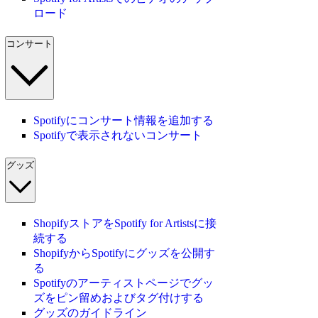
ロード
コンサート
Spotifyにコンサート情報を追加する
Spotifyで表示されないコンサート
グッズ
ShopifyストアをSpotify for Artistsに接
続する
ShopifyからSpotifyにグッズを公開す
る
Spotifyのアーティストページでグッ
ズをピン留めおよびタグ付けする
グッズのガイドライン