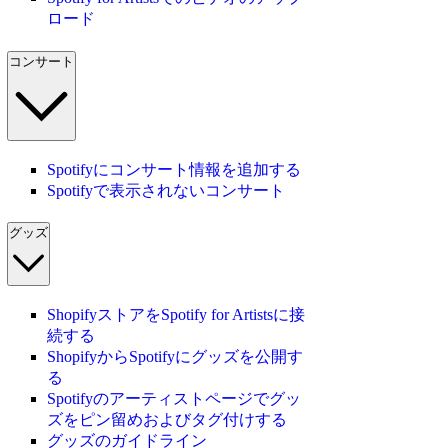
ロード
コンサート
Spotifyにコンサート情報を追加する
Spotifyで表示されないコンサート
グッズ
ShopifyストアをSpotify for Artistsに接
続する
ShopifyからSpotifyにグッズを公開す
る
Spotifyのアーティストページでグッ
ズをピン留めおよびタグ付けする
グッズのガイドライン