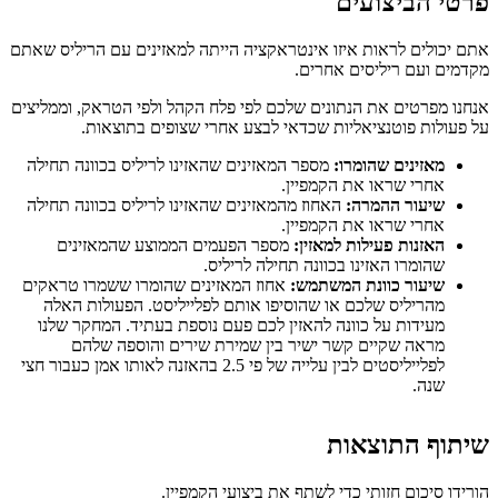
פרטי הביצועים
אתם יכולים לראות איזו אינטראקציה הייתה למאזינים עם הריליס שאתם
מקדמים ועם ריליסים אחרים.
אנחנו מפרטים את הנתונים שלכם לפי פלח הקהל ולפי הטראק, וממליצים
על פעולות פוטנציאליות שכדאי לבצע אחרי שצופים בתוצאות.
מאזינים שהומרו:
מספר המאזינים שהאזינו לריליס בכוונה תחילה
אחרי שראו את הקמפיין.
שיעור ההמרה:
האחוז מהמאזינים שהאזינו לריליס בכוונה תחילה
אחרי שראו את הקמפיין.
האזנות פעילות למאזין:
מספר הפעמים הממוצע שהמאזינים
שהומרו האזינו בכוונה תחילה לריליס.
שיעור כוונת המשתמש:
אחוז המאזינים שהומרו ששמרו טראקים
מהריליס שלכם או שהוסיפו אותם לפלייליסט. הפעולות האלה
מעידות על כוונה להאזין לכם פעם נוספת בעתיד. המחקר שלנו
מראה שקיים קשר ישיר בין שמירת שירים והוספה שלהם
לפלייליסטים לבין עלייה של פי 2.5 בהאזנה לאותו אמן כעבור חצי
שנה.
שיתוף התוצאות
הורידו סיכום חזותי כדי לשתף את ביצועי הקמפיין.