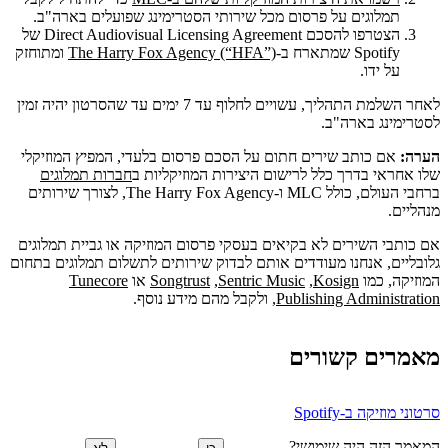
תמלוגים על פרסום מכל שירותי הסטרימינג שפועלים בארה"ב.
הצטרפו להסכם Direct Audiovisual Licensing Agreement של
Spotify שמתארח ב-
The Harry Fox Agency (“HFA”)
ומתוחזק
על ידו.
לאחר השלמת התהליך, עשויים לחלוף עד 7 ימים עד שהסרטון יהיה זמין
לסטרימינג בארה"ב.
הערה:
אם כותב שירים חתום על הסכם פרסום בלעדי, המפיץ המוזיקלי
שלו אחראי בדרך כלל לרישום היצירות המוזיקליות ב
חברות תמלוגים
ברחבי העולם, כולל MLC ו-The Harry Fox Agency, לצורך שירותים
מנהליים.
אם כותבי השירים לא בקיאים בעסקי פרסום המוזיקה או גביית תמלוגים
גלובליים, אנחנו מעודדים אותם לבדוק שירותים לתשלום תמלוגים בתחום
המוזיקה, כמו
Kosign
,‏
Sentric Music
‏,
Songtrust
‏ או
Tunecore
Publishing Administration
, ולקבל מהם מידע נוסף.
מאמרים קשורים
סרטוני מוזיקה ב-Spotify
המאמר הזה היה שימושי?