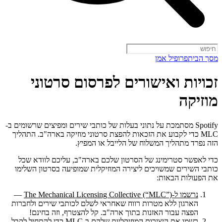
מסך הבית
פרופיל אמן
זכויות ואישורים לפרסום סרטוני
מוזיקה
Spotify מסתמכת על נתוני בעלות של כותבי שירים ומפיצים שרשומים ב-
MLC כדי לקבוע את הזכאות להפצת סרטוני מוזיקה בארה"ב. התהליך
הזה נפרד מתהליך המשלוח של הלייבל או המפיץ.
כדי לאפשר סטרימינג של הסרטון שלכם בארה"ב, עליכם לוודא שכל
כותבי השירים שמשויכים ליצירה המוזיקלית שמופיעה בסרטון השלימו
את הפעולות הבאות:
נרשמו ל-The Mechanical Licensing Collective (“MLC”)
—
הארגון ללא מטרות רווח שאחראי לשלם לכותבי שירים ולחברות
הפצה עבור האזנות בתוך ארה"ב. קל להצטרף, וזה בחינם!
רשמו את היצירות המוזיקליות שלהם ב-MLC
כדי להתחיל לקבל