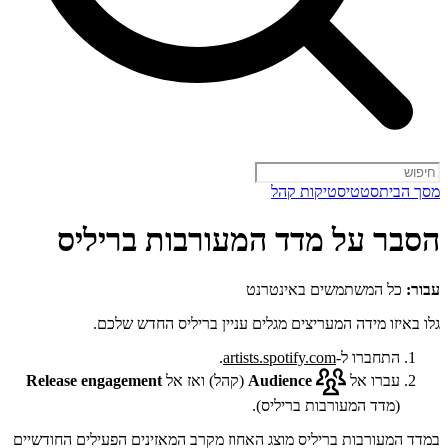
מסך הבית
סטטיסטיקות קהל
הסבר על מדד המעורבות בריליס
עבור:
כל המשתמשים באינטרנט
גלו באיזו מידה המעריצים מגלים עניין בריליס החדש שלכם.
התחברו ל-
artists.spotify.com
.
עברו אל
Audience
(קהל) ואז אל
Release engagement
(מדד המעורבות בריליס).
במדד המעורבות בריליס מוצג האחוז מקרב המאזינים הפעילים החודשיים