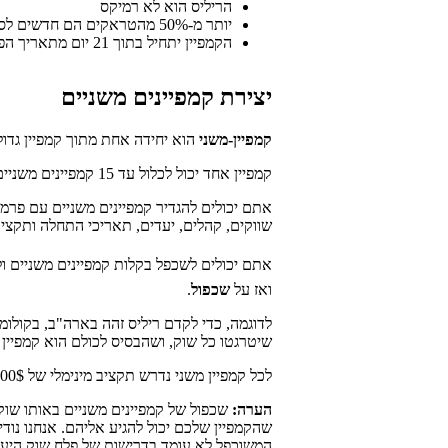
הריליס הוא לא רמיקס
יותר מ-50% מהטראקים הם חדשים לסוג היישות (אלבום, סינגל או EP)
הקמפיין יתחיל בתוך 21 יום מתאריך הפרסום בשוק היעד שאתם מקדמים
יצירת קמפיינים משניים
קמפיין-משני
הוא יחידה אחת מתוך קמפיין גדול 
קמפיין אחד יכול לכלול עד 15 קמפיינים משניים, שכולם קשורים לאותו ריליס.
שווקים, קהלים, יעדים, תאריכי התחלה ותקצי
אתם יכולים לשכפל בקלות קמפיינים משניים ו
ואז על
שכפול
.
לדוגמה, כדי לקדם ריליס זהה בארה"ב, בקולומב
שיטרגטו כל שוק, ושהבסיס לכולם הוא קמפיין 
לכל קמפיין משני נדרש תקציב מינימלי של 100$.
הערה:
שכפול של קמפיינים משניים באותו שוק
שהקמפיין שלכם יכול להגיע אליהם. אנחנו נוד
המשוכפל לא עומד בדרישות של פלח שוק היע