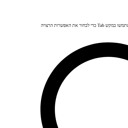
התחילו להקליד טקסט בתיבת החיפוש, ואז השתמשו במקש Tab כדי לבחור את האפשרות הרצויה