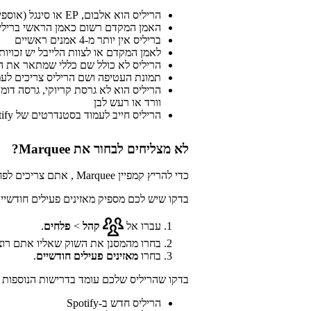
הריליס הוא אלבום, EP או סינגל (אוספים לא עומדים בתנאים)
האמן המקדם רשום כאמן הראשי ברילי
בריליס אין יותר מ-4 אמנים ראשיים
לאמן המקדם או לצוות הלייבל יש זכויות
הריליס לא כולל שם כללי שמתאר את המ
תמונת העטיפה ושם הריליס צריכים לע
הריליס הוא לא גרסת קריוקי, גרסה דו
וורד או רעש לבן
הריליס חייב לעמוד בסטנדרטים של Spotify לגבי תוכן מוזיקלי
לא מצליחים לבחור את Marquee?
כדי להריץ קמפיין Marquee , אתם צריכים לפחות
בדקו שיש לכם מספיק מאזינים פעילים חודשיי
עברו אל
קהל
>
פלחים
.
בחרו מהמסנן את השוק שאליו אתם רוצ
בחרו
מאזינים פעילים חודשיים
.
בדקו שהריליס שלכם עומד בדרישות הנוספות הבאות 
הריליס חדש ב-Spotify