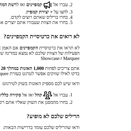
עברו אל
קמפיינים
ואז ל
רשת המדי
לחצו על
+
יצירת קמפיין
.
בחרו בריליס שאתם רוצים לקדם.
בחרו את הצוות שעבורו אתם יוצרים את ה
לא רואים את כרטיסיית הקמפיינים?
לא תראו את כרטיסיית
הקמפיינים
אם האמן או
הפעילות של הצוות שלכם לא נמצא במדינה שיש 
Marquee ו-Showcase
אתם צריכים לפחות
1,000 האזנות במהלך 28 הימים האחרונים
בדקו לאילו שווקים אפשר לטרגט בעזרת Marquee ו-Showcase
ודאו שיש לכם מספיק האזנות בשוק לטירגוט:
עברו אל
קהל
ואז אל
סקירה כללית
בחרו מהמסנן את השוק שאליו אתם רוצ
הריליס שלכם לא מופיע?
ודאו שהריליס שלכם עומד בדרישות הבאות: