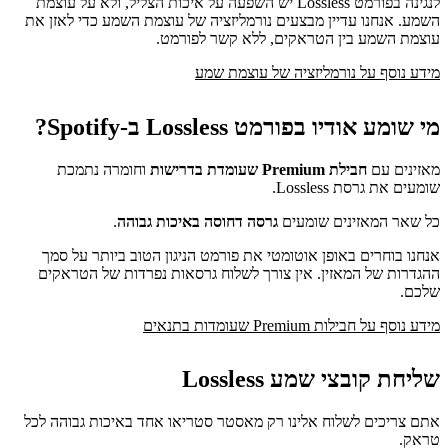
לנגינה בפורמט Lossless יש השפעה על איכות הצליל, ולא על עוצמת
השמע. אנחנו עדיין מבצעים נורמליזציה של עוצמת השמע כדי לאזן את
עוצמת השמע בין הטראקים, ללא קשר לפורמט.
מידע נוסף על נורמליזציה של עוצמת שמע
מי שומע אודיו בפורמט Lossless ב-Spotify?
מאזינים עם
חבילת Premium שעומדת בדרישות
וחומרה נתמכת
שומעים את גרסת Lossless.
כל שאר המאזינים שומעים
גרסה דחוסה באיכות גבוהה
.
אנחנו בוחרים באופן אוטומטי את פורמט הניגון הטוב ביותר על סמך
ההגדרות של המאזין. אין צורך לשלוח גרסאות נפרדות של הטראקים
שלכם.
מידע נוסף על חבילות Premium שעומדות בתנאים
שליחת קובצי שמע Lossless
אתם צריכים לשלוח אלינו רק מאסטר סטריאו אחד באיכות גבוהה לכל
טראק.