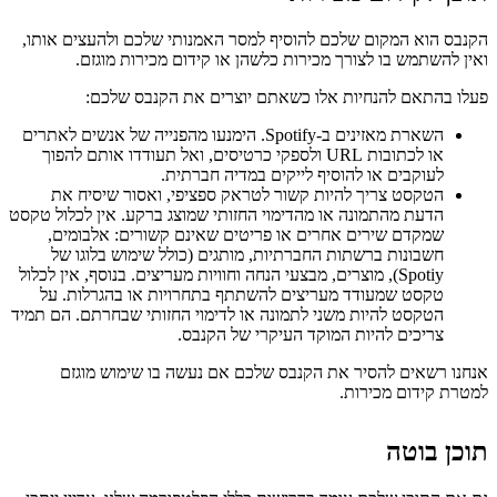
הקנבס הוא המקום שלכם להוסיף למסר האמנותי שלכם ולהעצים אותו,
ואין להשתמש בו לצורך מכירות כלשהן או קידום מכירות מוגזם.
פעלו בהתאם להנחיות אלו כשאתם יוצרים את הקנבס שלכם:
השארת מאזינים ב-Spotify. הימנעו מהפנייה של אנשים לאתרים
או לכתובות URL ולספקי כרטיסים, ואל תעודדו אותם להפוך
לעוקבים או להוסיף לייקים במדיה חברתית.
הטקסט צריך להיות קשור לטראק ספציפי, ואסור שיסיח את
הדעת מהתמונה או מהדימוי החזותי שמוצג ברקע. אין לכלול טקסט
שמקדם שירים אחרים או פריטים שאינם קשורים: אלבומים,
חשבונות ברשתות החברתיות, מותגים (כולל שימוש בלוגו של
Spotiy), מוצרים, מבצעי הנחה וחוויות מעריצים. בנוסף, אין לכלול
טקסט שמעודד מעריצים להשתתף בתחרויות או בהגרלות. על
הטקסט להיות משני לתמונה או לדימוי החזותי שבחרתם. הם תמיד
צריכים להיות המוקד העיקרי של הקנבס.
אנחנו רשאים להסיר את הקנבס שלכם אם נעשה בו שימוש מוגזם
למטרת קידום מכירות.
תוכן בוטה