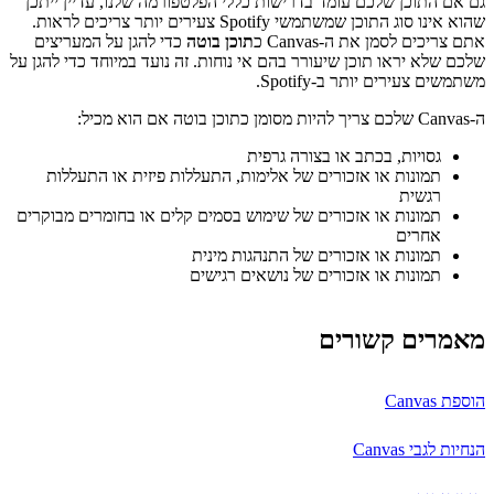
גם אם התוכן שלכם עומד בדרישות כללי הפלטפורמה שלנו, עדיין ייתכן
שהוא אינו סוג התוכן שמשתמשי Spotify צעירים יותר צריכים לראות.
אתם צריכים לסמן את ה-Canvas כ
תוכן בוטה
כדי להגן על המעריצים
שלכם שלא יראו תוכן שיעורר בהם אי נוחות. זה נועד במיוחד כדי להגן על
משתמשים צעירים יותר ב-Spotify.
ה-Canvas שלכם צריך להיות מסומן כתוכן בוטה אם הוא מכיל:
גסויות, בכתב או בצורה גרפית
תמונות או אזכורים של אלימות, התעללות פיזית או התעללות
רגשית
תמונות או אזכורים של שימוש בסמים קלים או בחומרים מבוקרים
אחרים
תמונות או אזכורים של התנהגות מינית
תמונות או אזכורים של נושאים רגישים
מאמרים קשורים
הוספת Canvas
הנחיות לגבי Canvas