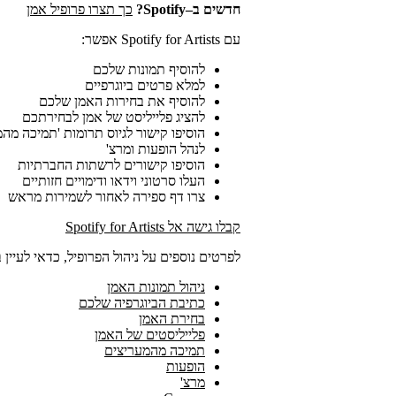
חדשים ב–Spotify?
כך תצרו פרופיל אמן
עם Spotify for Artists אפשר:
להוסיף תמונות שלכם
למלא פרטים ביוגרפיים
להוסיף את בחירות האמן שלכם
להציג פלייליסט של אמן לבחירתכם
הוסיפו קישור לגיוס תרומות 'תמיכה מהמ
לנהל הופעות ומרצ'
הוסיפו קישורים לרשתות החברתיות
העלו סרטוני וידאו ודימויים חזותיים
צרו דף ספירה לאחור לשמירות מראש
קבלו גישה אל Spotify for Artists
לפרטים נוספים על ניהול הפרופיל, כדאי לעיין ב
ניהול תמונות האמן
כתיבת הביוגרפיה שלכם
בחירת האמן
פלייליסטים של האמן
תמיכה מהמעריצים
הופעות
מרצ'