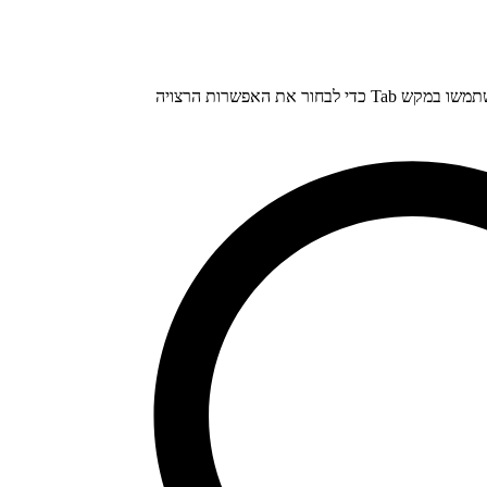
התחילו להקליד טקסט בתיבת החיפוש, ואז השתמשו במקש Tab כדי לבחור את האפשרות הרצויה