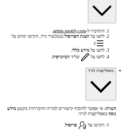
התחברו ל-
artists.spotify.com
.
לחצו על
הצגת הפרופיל
(במכשיר נייד, הקישו קודם על
).
לחצו על
מידע כללי
.
לחצו על
שליד
הביוגרפיה
.
באפליקציה לנייד
הערה:
אי אפשר להוסיף קישורים למדיה החברתית בקטע
מידע
נוסף
באפליקציה לנייד.
הקישו על
פרופיל
.