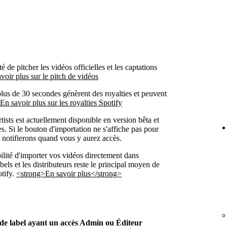
 de pitcher les vidéos officielles et les captations
voir plus sur le pitch de vidéos
plus de 30 secondes génèrent des royalties et peuvent
En savoir plus sur les royalties Spotify
ists est actuellement disponible en version bêta et
tes. Si le bouton d'importation ne s'affiche pas pour
 notifierons quand vous y aurez accès.
ilité d'importer vos vidéos directement dans
abels et les distributeurs reste le principal moyen de
otify.
<strong>En savoir plus</strong>
t de label ayant un accès Admin ou Éditeur