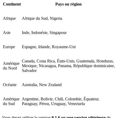
Continent
Pays ou région
Afrique
Afrique du Sud, Nigeria
Asie
Inde, Indonésie, Singapour
Europe
Espagne, Irlande, Royaume-Uni
Canada, Costa Rica, États-Unis, Guatemala, Honduras,
Amérique
Mexique, Nicaragua, Panama, République dominicaine,
du Nord
Salvador
Océanie
Australia, New Zealand
Amérique
Argentine, Bolivie, Chili, Colombie, Équateur,
du Sud
Paraguay, Pérou, Uruguay, Venezuela
Vous devez utiliser la version
9.1.6 ou une version ultérieure
de