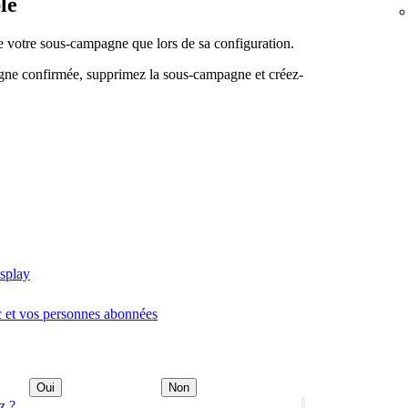
le
 votre sous-campagne que lors de sa configuration.
gne confirmée, supprimez la sous-campagne et créez-
isplay
ic et vos personnes abonnées
Oui
Non
z ?