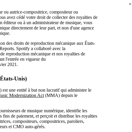
ur ou autrice-compositrice, compositeur ou
ous avez cédé votre droit de collecter des royalties de
n éditeur ou à un administrateur de musique, vous
nique directement de leur part, et non d'une agence
nique.
on des droits de reproduction mécanique aux États-
ports. Spotify a collaboré avec la
de reproduction mécanique et nos royalties de
t l'entrée en vigueur du
vier 2021.
(États-Unis)
st une entité à but non lucratif qui administre le
usic Modernization Act
(MMA) depuis le
fournisseurs de musique numérique, identifie les
 fins de paiement, et perçoit et distribue les royalties
rices, compositeurs, compositrices, paroliers,
ateurs et CMO auto-gérés.