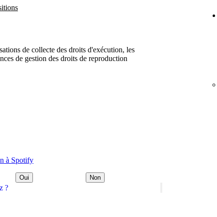
itions
ations de collecte des droits d'exécution, les
ences de gestion des droits de reproduction
n à Spotify
Oui
Non
z ?