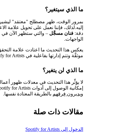
ما الذي سيتغير؟
بمرور الوقت، ظهر مصطلح "معتمَد" ليشير إ
إليه.لذلك، فإننا نعمل على تحويل علامة الاعت
دقة:
فنان مسجَّل
– والتي ستظهر الآن في 
الواجهات.
يعكس هذا التحديث ما اعتادت علامة التحقق أن
موثقَّة وتتم إدارتها بفاعلية في Spotify for Artists.
ما الذي لن يتغير؟
لا يؤثِّر هذا التحديث في معدلات ظهور أعمالك
إمكانية الوصول إلى أدوات Spotify for Artists. سيظل الفنانون
ويديرون فِرقهم
بالطريقة المعتادة نفسها.
مقالات ذات صلة
الدخول إلى Spotify for Artists