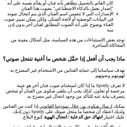
كان القائم بالتحميل
يتظاهر
بأنه فنان أو يقدِّم نفسه على أنه
"إصدار يعمل بالذكاء الاصطناعي" بصوت هذا الفنان
الإصدارات التي لا تتضمن اسم الفنان الذي يتم انتحال صوته
في البيانات الوصفية أو لائحة الشكر، ولكن يمكن تمييز صوت
الغناء بوضوح على أنه الصوت المطابق لفنان آخر بدون إذن
منه
توجد بعض الاستثناءات من هذه السياسة، مثل أشكال معينة من
المحاكاة الساخرة.
ماذا يجب أن أفعل إذا حمَّل شخص ما أغنية تنتحل صوتي؟
تهدف سياساتنا إلى حماية الفنانين من الاستخدام غير المصرَح به
لهويتهم وصوتهم.
لا تعرف Spotify ما إذا كان استخدام صوت فنان آخر هو عينة
مرخصة أو تعاون، لذلك يجب أن نتلقى شكوى من الفنان أو شخص
يتصرف نيابة عنه للتأكد من وجود انتحال غير مصرَح به.
يمكنك
إرسال شكوى من خلال نموذجنا القانوني
إذا كنت من الفنانين
ولديك اعتقاد أن شخصاً ما ينتحل صوتك على Spotify دون إذنك.
عليك اختيار
انتهاك حق الدعاية / انتحال الهوية
كنوع البلاغ.
يرجى
الاطِّلاع على قسم "المحتوى الاحتيالي" في قواعد منصة