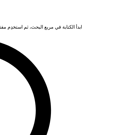
ابدأ الكتابة في مربع البحث، ثم استخدِم مفتاح "Tab" لتحديد خيار من ال