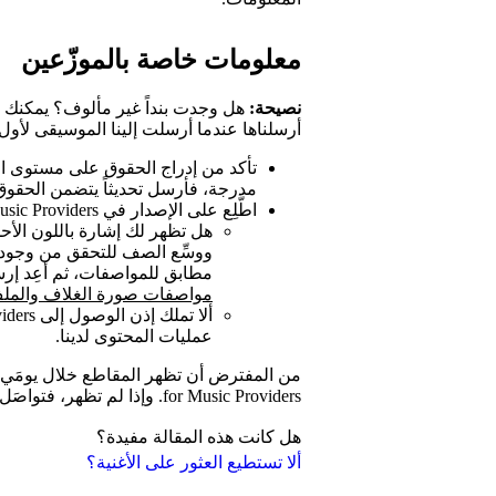
معلومات خاصة بالموزّعين
نصيحة:
هل وجدت بنداً غير مألوف؟ يمكنك 
أرسلناها عندما أرسلت إلينا الموسيقى لأول
مدرجة، فأرسل تحديثاً يتضمن الحقو
اطَّلِع على الإصدار في Spotify for Music Providers.
هل تظهر لك إشارة باللون الأح
ووسِّع الصف للتحقق من وجود أ
مطابق للمواصفات، ثم أعِد إرسا
مواصفات صورة الغلاف والمل
عمليات المحتوى لدينا.
for Music Providers. وإذا لم تظهر، فتواصَل مع فريق إدخال عمليات المحتوى لدينا.
هل كانت هذه المقالة مفيدة؟
ألا تستطيع العثور على الأغنية؟