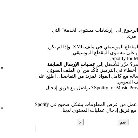
الرجوع إلى "إرشادات مستوى الخدمة" التي
 مرة.
تأكد من إدراج الحقوق على مستوى المقطع الموسيقي في ملف XML. وإذا لم تكن
ق على مستوى المقطع الموسيقي.
مر؟ مرِّر للأسفل إلى
عمليات الإرسال السابقة
خطاء في الترميز. تأكَّد من أن الملف الصوتي
له مع كامل المواد. لمزيد من التفاصيل، اطَّلِع على
ف الصوتي
.
ألا تملك إذن الوصول إلى Spotify for Music Providers؟ تواصَل مع فريق إدخال
من المفترض أن تظهر المقاطع خلال يومَي عمل من عرض المعلومات بشكل صحيح في Spotify
نعم
لا