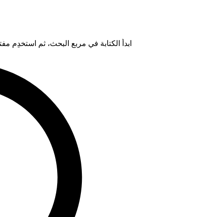
ابدأ الكتابة في مربع البحث، ثم استخدِم مفتاح "Tab" لتحديد خيار من ال