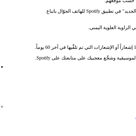
ية حسب موقعهم.
يستطيع المستمعون العثور على موجز "ما الجديد" في تطبيق Spotify للهاتف الجوّال باتباع
لزاوية العلوية اليمنى.
سيقية وشجِّع معجبيك على متابعتك على Spotify.