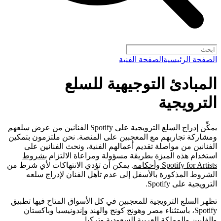
الصفحة الرئيسية
الصفحة الفنية
المبادئ التوجيهية للسلع
الترويجية
يمكِّن إدراج السلع الترويجية على Spotify الفنانين من عرض سلعهم
ومشاركة تجاربهم مع المعجبين على المنصة. نحن ملتزمون بتمكين
الفنانين من مواصلة تقديم أعمالهم الفنية، ونحث الفنانين على
استخدام هذه الميزة بطريقة مسؤولة ومراعاة الالتزام
بشروط
Spotify for Artists وأحكامه
. يمكن أن تؤدي الانتهاكات لأي شرط من
الشروط المذكورة بالأسفل إلى عدم تأهل الفنان لإدراج سلعه
الترويجية على Spotify.
تظهر السلع الترويجية للمعجبين في كل الأسواق المتاح فيها تطبيق
Spotify، باستثناء مصر وهونج كونج والهند وإندونيسيا وباكستان
والفلبين والمملكة العربية السعودية وتركيا.