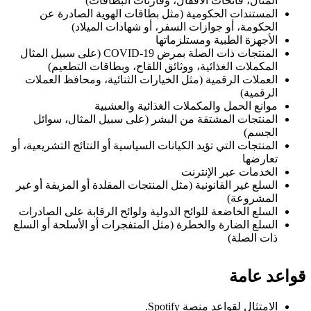
المثال، فاتحات الأقفال، وقارئات البطاقات)
المستندات الحكومية (مثل بطاقات الهوية الصادرة عن
الحكومة، أو جوازات السفر، أو شهادات الميلاد)
الأجهزة الطبية ومستلزماتها
المنتجات ذات الصلة بمرض COVID‑19 (على سبيل المثال
المكملات الغذائية، ووثائق اللقاح، وبطاقات التطعيم)
العملات الرقمية (مثل الخيارات الثنائية، ومحافظ العملات
الرقمية)
موانع الحمل والمكملات الغذائية والعشبية
المنتجات المشتقة من البشر (على سبيل المثال، سوائل
الجسم)
المنتجات التي تؤيد الكيانات السياسية أو النتائج التشريعية، أو
تعارضها
الخدمات عبر الإنترنت
السلع غير القانونية (مثل المنتجات المقلدة أو المزيفة أو غير
المشروعة)
السلع الخاضعة للوائح الدولية ولوائح الرقابة على الصادرات
السلع الضارة والخطرة (مثل المتفجرات أو الأسلحة أو السلع
ذات الصلة)
قواعد عامة
الامتثال
لقواعد منصة Spotify
.