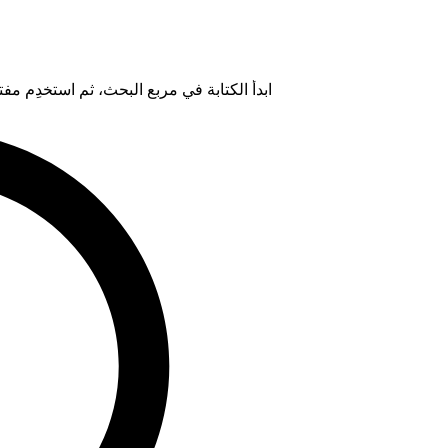
ابدأ الكتابة في مربع البحث، ثم استخدِم مفتاح "Tab" لتحديد خيار من ال