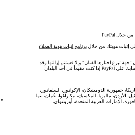
لى إثبات هويتك من خلال
برنامج إثبات هوية العملاء
Pay للوصول إلى "جهة تبرع اختارها الفنان" وإلا فستتم إزالتها وقد
تفرض خدمة PayPal قيوداً وضوابط على حسابك على PayPal إذا كنت مقيماً في أحد البلدان
ريكا، جمهورية الدومينيكان، الإكوادور، السلفادور،
ل، الأردن، ماليزيا، المكسيك، نيكاراغوا، عُمان، بنما،
فورة، الإمارات العربية المتحدة، أوروغواي.