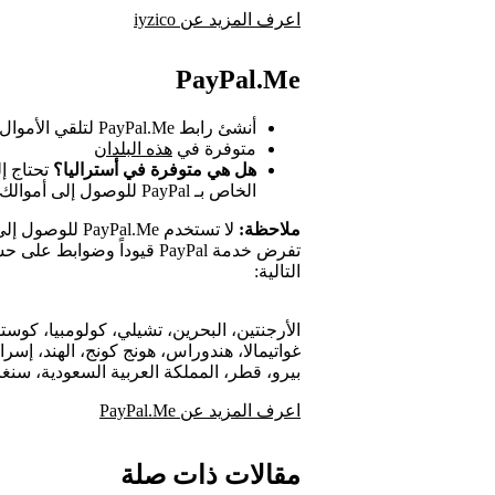
اعرف المزيد عن iyzico
PayPal.Me
أنشئ رابط PayPal.Me لتلقي الأموال من خلال PayPal
متوفرة في
هذه البلدان
هل هي متوفرة في أستراليا؟
تحتاج إ
الخاص بـ PayPal للوصول إلى أموالك
ملاحظة:
لا تستخدم Pal.Me
التالية:
الأرجنتين، البحرين، تشيلي، كولومبيا، كوستا
غواتيمالا، هندوراس، هونج كونج، الهند، إسرائي
بيرو، قطر، المملكة العربية السعودية، سنغا
اعرف المزيد عن PayPal.Me
مقالات ذات صلة