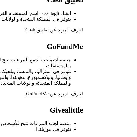
إنشاء $cashtag - اسم المستخدم الفريد المخصص لإرسال الأموال أو تلقيها.
يتوفر في المملكة المتحدة والولايات 
اعرف المزيد عن تطبيق Cash
GoFundMe
منصة اجتماعية لجمع التبرعات تتيح ل
والمؤسسات
تتوفر في أستراليا، والنمسا، وبلجيكا، و
وإيطاليا، ولوكسمبورغ، وهولندا، والنر
والمملكة المتحدة، والولايات المتحدة 
اعرف المزيد عن GoFundMe
Givealittle
منصة لجمع التبرعات تتيح للأشخاص ج
تتوفر في نيوزيلندا