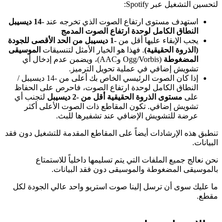
لتحسين التشغيل عبر Spotify:
استهدف مستوى ارتفاع الصوت الذي تخرجه عند
-14 ديسيبل
النطاق الكامل لوحدة ارتفاع الصوت المدمج
يجب الإبقاء عليها أقل من
-1 ديسيبل من الحد الأقصى للجودة
(الذروة الحقيقية)
. فهذا هو الخيار الأمثل لتنسيقات
الموسيقى
المضغوطة
(Ogg/Vorbis وAAC)، ويضمن عدم إدخال أي
تشويش إضافي في عملية تحويل الترميز.
إذا كان الصوت الرئيسي الخاص بك أعلى من -14 ديسيبل /
النطاق الكامل لوحدة ارتفاع الصوت، فاحرص على الحفاظ
على
مستوى الذروة الحقيقية أقل من -2 ديسيبل
لتجنب أي
تشويش إضافي. تكون المقاطع ذات الصوت الأعلى أكثر
عرضة للتشويش الإضافي عند تشفيرها للبث.
تنطبق هذه الإرشادات أيضاً على المقاطع المقدمة للتشغيل دون فقد
البيانات.
نحن نعالج جميع الملفات التي يتم تسليمها داخلياً للاستمتاع
بالموسيقى المضغوطة والموسيقى دون فقد البيانات.
ما عليك سوى أن ترسل إلينا صوت استريو واحد عالي الجودة لكل
مقطع.