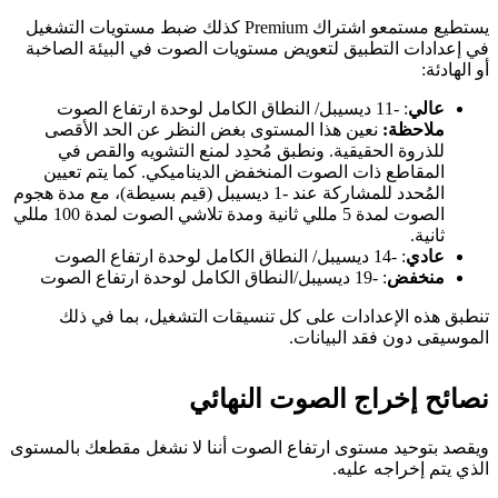
يستطيع مستمعو اشتراك Premium كذلك ضبط مستويات التشغيل
في إعدادات التطبيق لتعويض مستويات الصوت في البيئة الصاخبة
أو الهادئة:
عالي
: -11 ديسيبل/ النطاق الكامل لوحدة ارتفاع الصوت
ملاحظة:
نعين هذا المستوى بغض النظر عن الحد الأقصى
للذروة الحقيقية. ونطبق مُحدِد لمنع التشويه والقص في
المقاطع ذات الصوت المنخفض الديناميكي. كما يتم تعيين
المُحدد للمشاركة عند -1 ديسيبل (قيم بسيطة)، مع مدة هجوم
الصوت لمدة 5 مللي ثانية ومدة تلاشي الصوت لمدة 100 مللي
ثانية.
عادي
: -14 ديسيبل/ النطاق الكامل لوحدة ارتفاع الصوت
منخفض
: -19 ديسيبل/النطاق الكامل لوحدة ارتفاع الصوت
تنطبق هذه الإعدادات على كل تنسيقات التشغيل، بما في ذلك
الموسيقى دون فقد البيانات.
نصائح إخراج الصوت النهائي
ويقصد بتوحيد مستوى ارتفاع الصوت أننا لا نشغل مقطعك بالمستوى
الذي يتم إخراجه عليه.