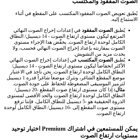
الصوت المفقود والمكتسب
يُطبق تعويض الصوت المفقود/المكتسب على المقطع في أثناء
الاستماع إليه.
يُطبق
الصوت المفقود
في إعدادات إخراج الصوت النهائي
المرتفع ليكون مستوى ارتفاع الصوت - 14 ديسيبل/ النطاق
الكامل لوحدة ارتفاع الصوت. يخفِّض هذا الإجراء مستوى
الصوت بمقارنته بإعداد إخراج الصوت النهائي فحسب، ولا
يحدث مزيد من التشويش.
يُطبق
الصوت المكتسب
في إعدادات إخراج الصوت النهائي
الأكثر انخفاضاً ليكون مستوى ارتفاع الصوت - 14 ديسيبل/
النطاق الكامل لوحدة ارتفاع الصوت. نحن نأخذ في الاعتبار
موضع المقطع الشاغر، ونترك موضعاً شاغراً قدره 1 ديسيبل
لترميز الموسيقى المضغوطة للحفاظ على جودة الصوت.
مثال:
إذا كان مستوى ارتفاع صوت المقطع -20 ديسيبل/
النطاق الكامل لوحدة ارتفاع الصوت والحد الأقصى لمستوى
الذروة الحقيقية هو -5 ديسيبل للنطاق الكامل، فإننا نرفع
مستوى صوت المقطع إلى -16 ديسيبل/ النطاق الكامل لوحدة
ارتفاع الصوت.
يمكن للمستمعين في اشتراك Premium اختيار توحيد
مستويات ارتفاع الصوت