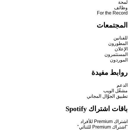
لمحة
وظائف
For the Record
المجتمعات
للفنانين
المطورون
الإعلان
المستثمرون
الموردون
روابط مفيدة
الدعم
مشغّل الويب
تطبيق الجوَّال المجاني
باقات اشتراك Spotify
اشتراك Premium للأفراد
"اشتراك Premium للثنائي"