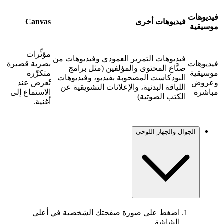
فيديوهات
فيديوهات أخرى
Canvas
موسيقية
مؤثِّرات
فيديوهات التمرير العمودي وفيديوهات من
فيديوهات
بصرية قصيرة
صنَّاع المحتوى والمؤلفين (مثل برامج
موسيقية
متكرِّرة
البودكاست المصحوبة بفيديو، وفيديوهات
وعروض
تُعرض عند
اللياقة البدنية، والإعلانات التشويقية عن
مباشرة
الاستماع إلى
الكتب الصوتية)
أغنية.
الجوال والجهاز اللوحي
اضغط على صورة صفحتك الشخصية في أعلى
الشاشة.