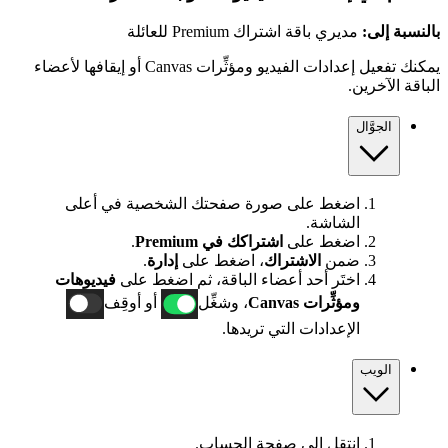
بالنسبة إلى:
مديري باقة اشتراك Premium للعائلة
يمكنك تفعيل إعدادات الفيديو ومؤثِّرات Canvas أو إيقافها لأعضاء
الباقة الآخرين.
الجوَّال
اضغط على صورة صفحتك الشخصية في أعلى
الشاشة.
اضغط على
اشتراكك في Premium
.
ضمن
الاشتراك
، اضغط على
إدارة
.
اختَر أحد أعضاء الباقة، ثم اضغط على
فيديوهات
ومؤثِّرات Canvas
، وشغِّل
أو أوقِف
الإعدادات التي تريدها.
الويب
انتقل إلى
صفحة الحساب
.