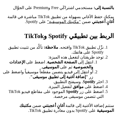
بالنسبة إلى:
مستخدمي اشتراكَي Free وPremium على الجوَّال
يمكنك حفظ الأغاني بسهولة من تطبيق TikTok مباشرة في قائمة
أغانٍ أعجبتني
ضمن
"مكتبتك الموسيقية"
على Spotify.
الربط بين تطبيقَي Spotify وTikTok
نزِّل تطبيق TikTok وافتحه.
ملاحظة:
تأكَّد من تثبيت تطبيق
Spotify على هاتفك.
توجد طريقتان لتفعيل هذه الميزة:
انتقِل إلى
الصفحة الشخصية
. اضغط على
الإعدادات
والخصوصية
ثم على
الموسيقى
.
أو انتقِل إلى فيديو يتضمن مقطعاً موسيقياً واضغط على
زر
"إضافة أغنية إلى تطبيق موسيقى"
.
اختَر
Spotify
. وسيفتح التطبيق.
اضغط على
موافق
لتفعيل الميزة.
اضغط على زر
Spotify
الموجود على مقاطع فيديو TikTok
التي تتضمن موسيقى مرخصة.
ستتم إضافة الأغنية إلى قائمة
أغانٍ أعجبتني
ضمن
مكتبتك
الموسيقية
على Spotify بدون مغادرة تطبيق TikTok.