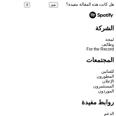
هل كانت هذه المقالة مفيدة؟
نعم
لا
الشركة
لمحة
وظائف
For the Record
المجتمعات
للفنانين
المطورون
الإعلان
المستثمرون
الموردون
روابط مفيدة
الدعم