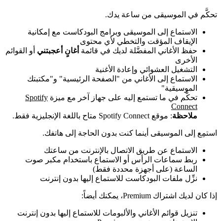
تحكَّم في الموسيقى من ساعة يدك.
الاستماع إلى الموسيقى وبرامج البودكاست مع إمكانية
الإيقاف المؤقت والتخطي لأي محتوى
حفظ الأغاني المفضَّلة لديك في قائمة
أغانٍ أعجبتني
أو القوائم
الأخرى
التشغيل العشوائي وإعادة الأغنية
الاستماع إلى الأغاني من "الصفحة الرئيسية" و"مكتبتك
الموسيقية"
تحكَّم في ما تستمع إليه على جهاز آخر مع ميزة
Spotify
Connect
ملاحظة
: موقع Spotify Connect متاح باللغة الإنجليزية فقط.
استمِع إلى الموسيقى أينما كنت بدون الحاجة إلى هاتفك.
الاستماع عن طريق الاتصال بالإنترنت من ساعتك
ربط سماعات الرأس أو الاستماع باستخدام مكبر صوت
الساعة (على أجهزة محددة فقط)
نزِّل ملفات البودكاست للاستماع إليها بدون إنترنت
إذا كان لديك اشتراك Premium، يمكنك أيضاً:
تنزيل قوائم الأغاني والألبومات للاستماع إليها بدون إنترنت