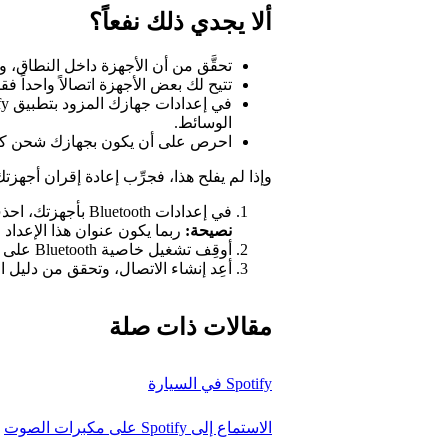
ألا يجدي ذلك نفعاً؟
تحقَّق من أن الأجهزة داخل النطاق، والمساف
تتيح لك بعض الأجهزة اتصالاً واحداً
الوسائط.
احرص على أن يكون بجهازك شحن كا
وإذا لم يفلح هذا، فجرِّب إعادة إقران أجهزتك
في إعدادات Bluetooth بأجهزتك، احذف معلومات الجهاز الآخر.
نصيحة:
ربما يكون عنوان هذا الإعداد
"t
أوقِف تشغيل خاصية Bluetooth على الجهازين كليهما ثم أعد تشغيلها.
أعِد إنشاء الاتصال، وتحقق من دليل 
مقالات ذات صلة
Spotify في السيارة
الاستماع إلى Spotify على مكبرات الصوت