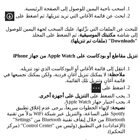
اسحب ناحية اليمين للوصول إلى الصفحة الرئيسية.
ابحث عن قائمة الأغاني التي تريد تنزيلها، ثم اضغط على
.
للبحث عن الملفات التي نزَّلتها، عليك السحب لجهة اليمين للوصول
إلى شاشة
مكتبتك الموسيقية
، ثم الضغط على المجلد
"Downloads" (ملفات تم تنزيلها)
.
تنزيل مقاطع أو بودكاست على Apple Watch من جهاز iPhone
انتقِل إلى قائمة الأغاني أو البودكاست الذي تود تنزيله.
ملاحظة:
لا يمكنك تنزيل أغانٍ فردية، ولكن يمكنك تجميعها في
قائمة أغانٍ وتنزيل تلك القائمة.
اضغط على
.
يجب الضغط على
التنزيل على أجهزة أخرى
.
يجب اختيار جهاز Apple Watch.
نصيحة:
لإنهاء الخطوات سريعاً، يرجى عدم إغلاق تطبيق
Spotify على الساعة، والتنزيل عبر شبكة WiFi بدلاً من تقنية
Bluetooth من خلال إيقاف تقنية Bluetooth من "Settings"
(الإعدادات) في التطبيق (وليس من "Control Center" (مركز
التحكم)).