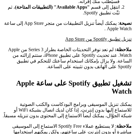
فسيُطلب منك إقرانه.
انتقِل إلى قسم
"Available Apps" (التطبيقات المتاحة)
، ثم
ثبِّت تطبيق Spotify.
نصيحة
: يمكنك أيضاً تنزيل التطبيقات من متجر App Store إلى ساعة
Apple Watch .
تنزيل تطبيق Spotify من App Store
ملاحظة:
لم نعد نوفر التحديثات الخاصة بطراز Series 3 من Apple
Watch. عند تحديث Spotify على تطبيق iPhone، ستتم إزالته من
الساعة. ولا يزال بإمكانك استخدام ساعتك للتحكم في تطبيق
Spotify على الهاتف بدون تثبيته على الساعة.
تشغيل تطبيق Spotify على ساعة Apple
Watch
يمكنك تنزيل الموسيقى وبرامج البودكاست والكتب الصوتية
للاستماع إليها بدون إنترنت. إذا كان لديك اتصال بشبكة WiFi أو
شبكة الجوَّال، يمكنك أيضاً الاستماع إلى المحتوى بدون تنزيله مسبقاً.
ملاحظة
: لا يستطيع عملاء Spotify Free الاستماع إلى الموسيقى
مباشرة أو بدون إنترنت على ساعتهم، ولكن يمكنهم استخدامها