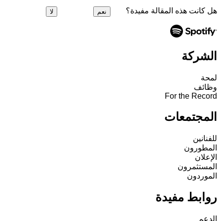
هل كانت هذه المقالة مفيدة؟
نعم
لا
الشركة
لمحة
وظائف
For the Record
المجتمعات
للفنانين
المطورون
الإعلان
المستثمرون
الموردون
روابط مفيدة
الدعم