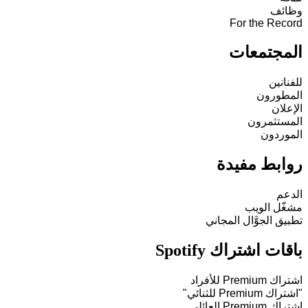
وظائف
For the Record
المجتمعات
للفنانين
المطورون
الإعلان
المستثمرون
الموردون
روابط مفيدة
الدعم
مشغّل الويب
تطبيق الجوَّال المجاني
باقات اشتراك Spotify
اشتراك Premium للأفراد
"اشتراك Premium للثنائي"
اشتراك Premium العائلي