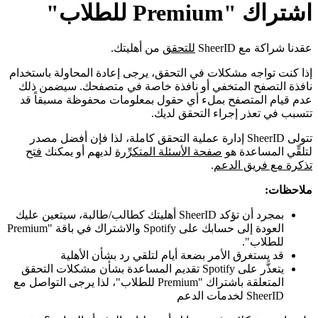
اشتراك "Premium للطلاب"
عقدنا شراكة مع SheerID
للتحقق
من أهليتك.
إذا كنت تواجه مشكلات في التحقق، يرجى إعادة المحاولة باستخدام
نافذة التصفح المتخفي أو نافذة خاصة في متصفحك. سيضمن ذلك
عدم قيام المتصفح بملء أي حقول بمعلومات محفوظة مسبقاً قد
تتسبب في تعذر إجراء التحقق لديك.
تتولى SheerID إدارة عملية التحقق كاملة، لذا فإن أفضل مصدر
لتلقِّي المساعدة هو
صفحة الأسئلة المتكرِّرة
لديهم أو يمكنك
فتح
تذكرة مع فريق الدعم
.
ملاحظات:
بمجرد أن تؤكد SheerID أهليتك كطالب/طالبة، سيتعين عليك
العودة إلى حسابك على Spotify والاشتراك في باقة "Premium
للطلاب".
قد يستغرق الأمر بضعة أيام لتلقي رد بشأن الأهلية
يتعذَّر على Spotify تقديم المساعدة بشأن مشكلات التحقق
المتعلقة باشتراك "Premium للطلاب"، لذا يرجى التواصل مع
SheerID لخدمات الدعم