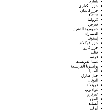
بلغاريا
جزر الكناري
جزر كايمان
Ceuta
كرواتيا
قبرص
جمهورية التشيك
الدنمارك
إستونيا
جزر فوكلاند
جزر فارو
فنلندا
فرنسا
غينيا الفرنسية
بولينيزيا الفرنسية
ألمانيا
جبل طارق
اليونان
غرينلاند
غوادلوب
غيرنزي
المجر
أيسلندا
أيرلندا