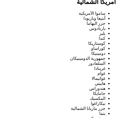
أمريكا الشمالية
ساموا الأمريكية
أنتيغا وباربودا
جزر البهاما
باربادوس
بليز
كندا
كوستاريكا
كوراساو
دومينيكا
جمهورية الدومينيكان
السلفادور
غرينادا
غوام
غواتيمالا
هاييتي
هندوراس
جامايكا
المكسيك
نيكاراغوا
جزر ماريانا الشمالية
بنما