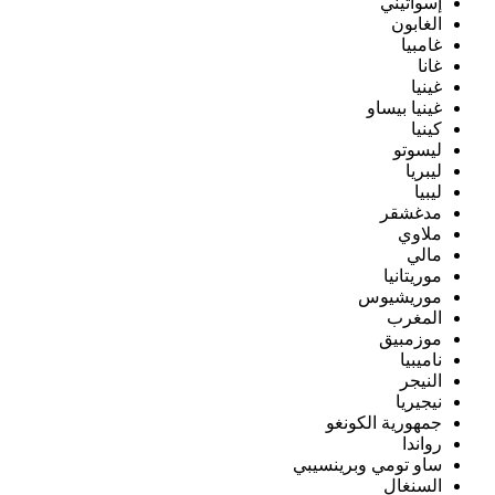
إسواتيني
الغابون
غامبيا
غانا
غينيا
غينيا بيساو
كينيا
ليسوتو
ليبريا
ليبيا
مدغشقر
ملاوي
مالي
موريتانيا
موريشيوس
المغرب
موزمبيق
ناميبيا
النيجر
نيجيريا
جمهورية الكونغو
رواندا
ساو تومي وبرينسيبي
السنغال