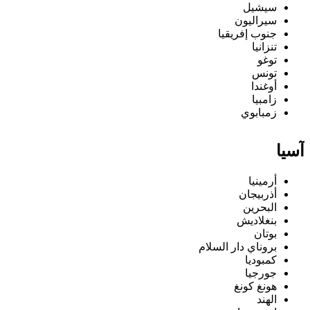
سيشيل
سيراليون
جنوب إفريقيا
تنزانيا
توغو
تونس
أوغندا
زامبيا
زمبابوي
آسيا
أرمينيا
أذربيجان
البحرين
بنغلاديش
بوتان
بروناي دار السلام
كمبوديا
جورجيا
هونغ كونغ
الهند