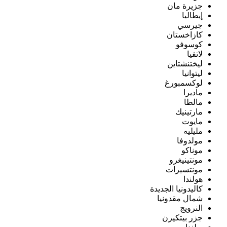
جزيرة مان
إيطاليا
جيرسي
كازاخستان
كوسوفو
لاتفيا
ليختنشتاين
ليتوانيا
لوكسمبورغ
ماديرا
مالطا
مارتينيك
مايوت
مليليه
مولدوفا
موناكو
مونتينيغرو
مونتسيرات
هولندا
كاليدونيا الجديدة
شمال مقدونيا
النرويج
جزر بيتكيرن