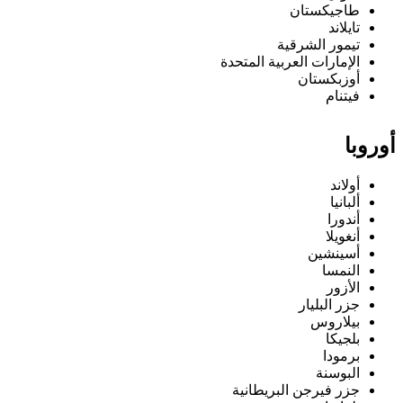
طاجيكستان
تايلاند
تيمور الشرقية
الإمارات العربية المتحدة
أوزبكستان
فيتنام
أوروبا
أولاند
ألبانيا
أندورا
أنغويلا
أسينشين
النمسا
الأزور
جزر البليار
بيلاروس
بلجيكا
برمودا
البوسنة
جزر فيرجن البريطانية