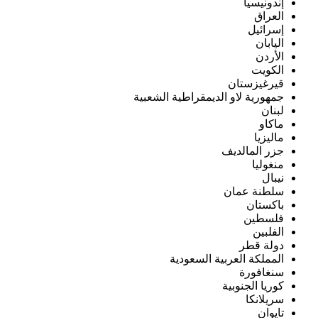
إندونيسيا
العراق
إسرائيل
اليابان
الأردن
الكويت
قيرغيزستان
جمهورية لاو الديمقراطية الشعبية
لبنان
ماكاو
ماليزيا
جزر المالديف
منغوليا
نيبال
سلطنة عمان
باكستان
فلسطين
الفلبين
دولة قطر
المملكة العربية السعودية
سنغافورة
كوريا الجنوبية
سريلانكا
تايوان