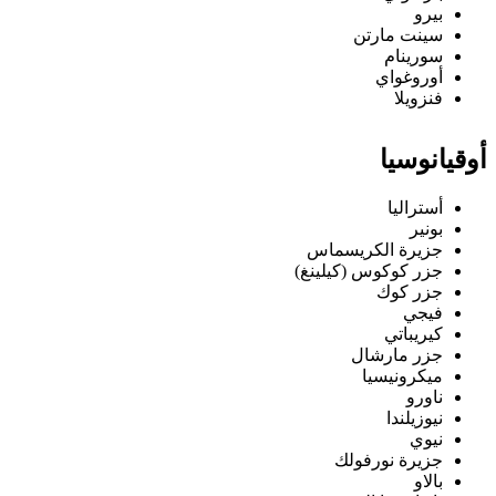
بيرو
سينت مارتن
سورينام
أوروغواي
فنزويلا
أوقيانوسيا
أستراليا
بونير
جزيرة الكريسماس
جزر كوكوس (كيلينغ)
جزر كوك
فيجي
كيريباتي
جزر مارشال
ميكرونيسيا
ناورو
نيوزيلندا
نيوي
جزيرة نورفولك
بالاو