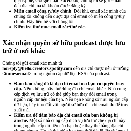
qua Apple, Google hoặc Facebook, chúng tôi sẽ gửi email
đến địa chỉ mà tài khoản được đăng ký.
Miền email công ty/tùy chỉnh.
Đôi khi, email xác minh của
chúng tôi không đến được địa chỉ email có miền công ty/tùy
chỉnh. Hãy liên hệ với chúng tôi.
Kiểm tra thư mục email rác/thư rác.
Xác nhận quyền sở hữu podcast được lưu
trữ ở nơi khác
Chúng tôi gửi email xác minh từ
noreply@hello.creators.spotify.com
đến địa chỉ được nêu ở trường
<itunes:email>
trong nguồn cấp dữ liệu RSS của podcast.
Đảm bảo rằng đó là địa chỉ email mà bạn có quyền truy
cập.
Nếu không, hãy thử dùng địa chỉ email khác. Nhà cung
cấp dịch vụ lưu trữ có thể giúp bạn thay đổi email trong
nguồn cấp dữ liệu của bạn. Nếu bạn không sở hữu nguồn cấp
dữ liệu, hãy trao đổi với người sở hữu địa chỉ email đó để truy
xuất mã.
Kiểm tra để đảm bảo địa chỉ email của bạn không bị
ẩn/che.
Một số nhà cung cấp dịch vụ lưu trữ che địa chỉ này
trong nguồn cấp dữ liệu của bạn hoặc thay thế bằng địa chỉ
chung chung. Họ có thể giúp bạn tạm thời tiết lộ địa chỉ email