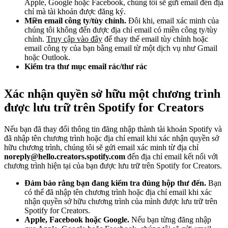
Apple, Google hoặc Facebook, chúng tôi sẽ gửi email đến địa
chỉ mà tài khoản được đăng ký.
Miền email công ty/tùy chỉnh.
Đôi khi, email xác minh của
chúng tôi không đến được địa chỉ email có miền công ty/tùy
chỉnh.
Truy cập vào đây
để thay thế email tùy chỉnh hoặc
email công ty của bạn bằng email từ một dịch vụ như Gmail
hoặc Outlook.
Kiểm tra thư mục email rác/thư rác
Xác nhận quyền sở hữu một chương trình
được lưu trữ trên Spotify for Creators
Nếu bạn đã thay đổi thông tin đăng nhập thành tài khoản Spotify và
đã nhập tên chương trình hoặc địa chỉ email khi xác nhận quyền sở
hữu chương trình, chúng tôi sẽ gửi email xác minh từ địa chỉ
noreply@hello.creators.spotify.com
đến địa chỉ email kết nối với
chương trình hiện tại của bạn được lưu trữ trên Spotify for Creators.
Đảm bảo rằng bạn đang kiểm tra đúng hộp thư đến.
Bạn
có thể đã nhập tên chương trình hoặc địa chỉ email khi xác
nhận quyền sở hữu chương trình của mình được lưu trữ trên
Spotify for Creators.
Apple, Facebook hoặc Google.
Nếu bạn từng đăng nhập