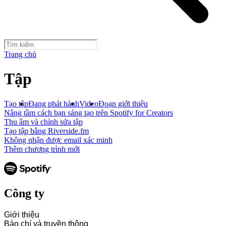
Trang chủ
Tập
Tạo tập
Đang phát hành
Video
Đoạn giới thiệu
Nâng tầm cách bạn sáng tạo trên Spotify for Creators
Thu âm và chỉnh sửa tập
Tạo tập bằng Riverside.fm
Không nhận được email xác minh
Thêm chương trình mới
Công ty
Giới thiệu
Báo chí và truyền thông