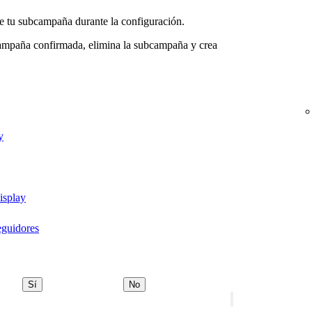
e tu subcampaña durante la configuración.
campaña confirmada, elimina la subcampaña y crea
y
isplay
eguidores
Sí
No