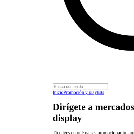
Inicio
Promoción y playlists
Dirígete a mercado
display
Tú eliges en qué países promocionar tu la