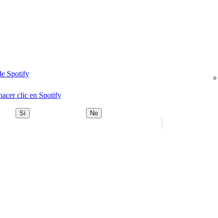
de Spotify
acer clic en Spotify
Sí
No