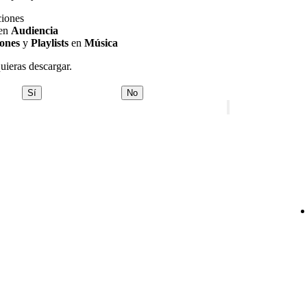
ciones
 en
Audiencia
ones
y
Playlists
en
Música
quieras descargar.
Sí
No