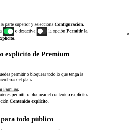
n la parte superior y selecciona
Configuración
.
va
o desactiva
la opción
Permitir la
xplícito
.
o explícito de Premium
uedes permitir o bloquear todo lo que tenga la
miembros del plan.
m Familiar
.
ieres permitir o bloquear el contenido explícito.
pción
Contenido explícito
.
 para todo público