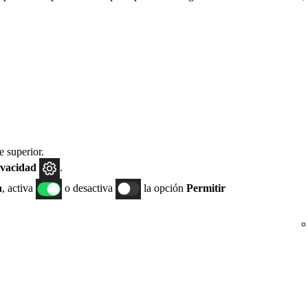
e superior.
ivacidad
.
n
, activa
o desactiva
la opción
Permitir