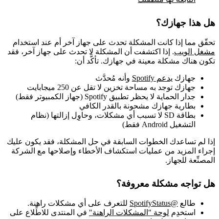
هل هذا جهازك؟
تحقّق مما إذا كانت المشكلة تحدث على جهاز آخر أم عند استخدام
مشغل الويب
. إذا اكتشفت أن المشكلة لا تحدث على جهاز آخر، فقد
تكون هناك مشكلة معينة في جهازك. تأكَّد أن:
جهازك
يدعم Spotify
وأنه مُحدَّث
جهازك توجد به مساحة تخزين لا تقل عن 250 ميجابايت
جدار الحماية لا يحظر تطبيق Spotify (جهاز الكمبيوتر فقط)
بطارية جهازك مشحونة بالقدر الكافي
بطاقة SD لا تسبب أي مشكلات، وحاوِل إزالتها (نظام
التشغيل Android فقط)
إذا لم تساعدك الخطوات السابقة في حل المشكلة، فقد يكون عليك
إجراء المزيد من عمليات استكشاف الأخطاء وإصلاحها مع الشركة
المصنِّعة للجهاز.
هل تواجه مشكلة معروفة؟
طالع
@SpotifyStatus
للتعرف على أي مشكلات راهنة.
استخدِم
لوحة "المشكلات الراهنة"
في المنتدى للاطِّلاع على