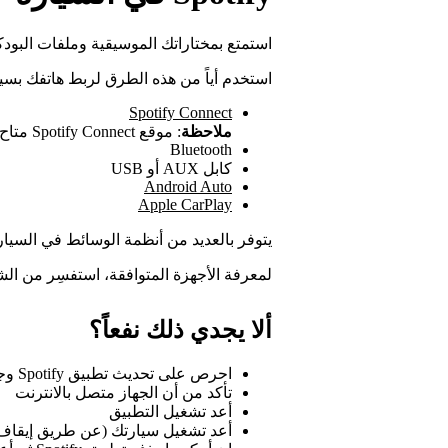
استمتع بمختاراتك الموسيقية وملفات البودك
استخدم أياً من هذه الطرق لربط هاتفك بسي
Spotify Connect
ملاحظة
: موقع Spotify Connect متاح باللغة الإنجليزية فقط.
Bluetooth
كابل AUX أو USB
Android Auto
Apple CarPlay
يتوفر بالعديد من أنظمة الوسائط في السيارات تطبيق Spotify مدمجاً ف
لمعرفة الأجهزة المتوافقة، استفسِر من ال
ألا يجدي ذلك نفعاً؟
احرص على تحديث تطبيق Spotify وجميع برامج أجهزتك
تأكد من أن الجهاز متصل بالانترنت
أعد تشغيل التطبيق
أعد تشغيل سيارتك (عن طريق إيقاف 