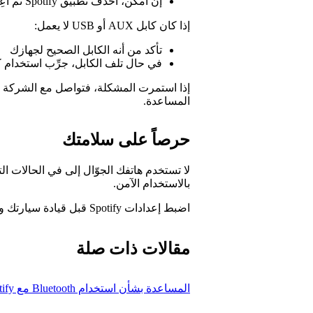
إن أمكن، احذف تطبيق Spotify ثم أعِد تثبيته
إذا كان كابل AUX أو USB لا يعمل:
تأكد من أنه الكابل الصحيح لجهازك
في حال تلف الكابل، جرِّب استخدام ك
إذا استمرت المشكلة، فتواصل مع الشركة ا
المساعدة.
حرصاً على سلامتك
لا تستخدم هاتفك الجوّال إلى في الحالات ا
بالاستخدام الآمن.
اضبط إعدادات Spotify قبل قيادة سيارتك وتجنب التعامل مع جهازك في أثناء التحرك بالسيارة.
مقالات ذات صلة
المساعدة بشأن استخدام Bluetooth مع Spotify