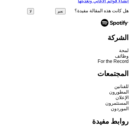
إنشاء قوائم الأغاني وتعديلها
هل كانت هذه المقالة مفيدة؟
نعم
لا
الشركة
لمحة
وظائف
For the Record
المجتمعات
للفنانين
المطورون
الإعلان
المستثمرون
الموردون
روابط مفيدة