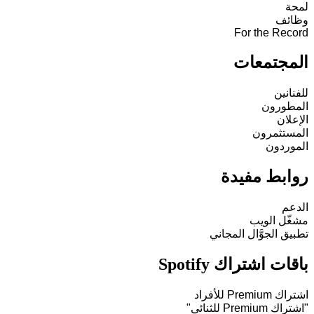
لمحة
وظائف
For the Record
المجتمعات
للفنانين
المطورون
الإعلان
المستثمرون
الموردون
روابط مفيدة
الدعم
مشغّل الويب
تطبيق الجوَّال المجاني
باقات اشتراك Spotify
اشتراك Premium للأفراد
"اشتراك Premium للثنائي"