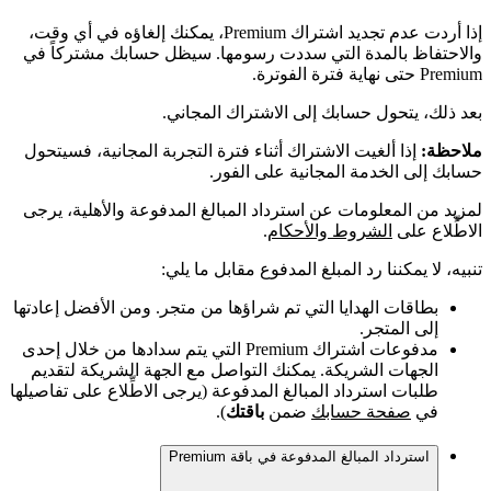
إذا أردت عدم تجديد اشتراك Premium، يمكنك إلغاؤه في أي وقت،
والاحتفاظ بالمدة التي سددت رسومها. سيظل حسابك مشتركاً في
Premium حتى نهاية فترة الفوترة.
بعد ذلك، يتحول حسابك إلى الاشتراك المجاني.
ملاحظة:
إذا ألغيت الاشتراك أثناء فترة التجربة المجانية، فسيتحول
حسابك إلى الخدمة المجانية على الفور.
لمزيد من المعلومات عن استرداد المبالغ المدفوعة والأهلية، يرجى
الاطِّلاع على
الشروط والأحكام
.
تنبيه، لا يمكننا رد المبلغ المدفوع مقابل ما يلي:
بطاقات الهدايا التي تم شراؤها من متجر. ومن الأفضل إعادتها
إلى المتجر.
مدفوعات اشتراك Premium التي يتم سدادها من خلال إحدى
الجهات الشريكة. يمكنك التواصل مع الجهة الشريكة لتقديم
طلبات استرداد المبالغ المدفوعة (يرجى الاطِّلاع على تفاصيلها
في
صفحة حسابك
ضمن
باقتك
).
استرداد المبالغ المدفوعة في باقة Premium